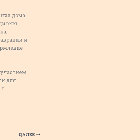
ания дома
дителя
ва,
таврации и
ормление
 участием
ти для
 г.
ДАЛЕЕ