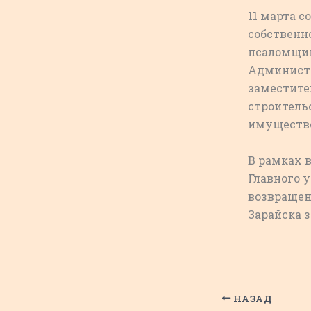
11 марта с
собственн
псаломщик
Администр
заместите
строитель
имуществе
В рамках 
Главного 
возвращен
Зарайска 
НАЗАД