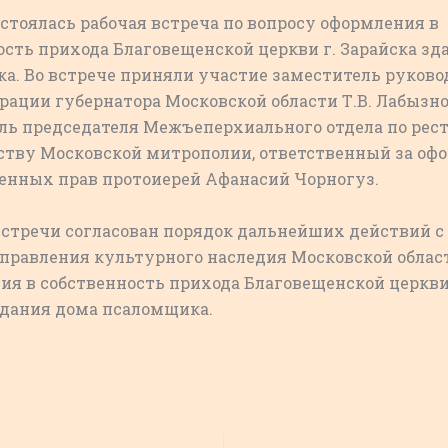
остоялась рабочая встреча по вопросу оформления в
ость прихода Благовещенской церкви г. Зарайска зд
а. Во встрече приняли участие заместитель руково
ации губернатора Московской области Т.В. Лабызно
ль председателя Межъеперхиального отдела по рес
ству Московской митрополии, ответственный за оф
нных прав протоиерей Афанасий Чорногуз.
встречи согласован порядок дальнейших действий с
управления культурного наследия Московской облас
ия в собственность прихода Благовещенской церкви
здания дома псаломщика.