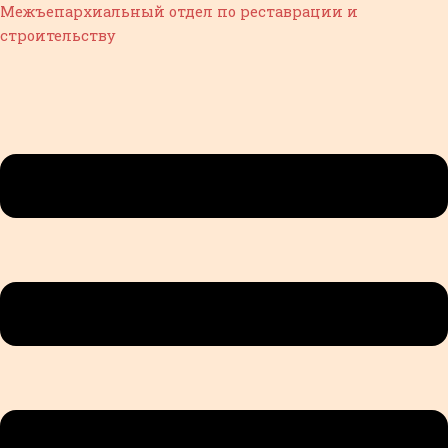
Перейти
Меню
Межъепархиальный отдел по реставрации и
к
строительству
содержимому