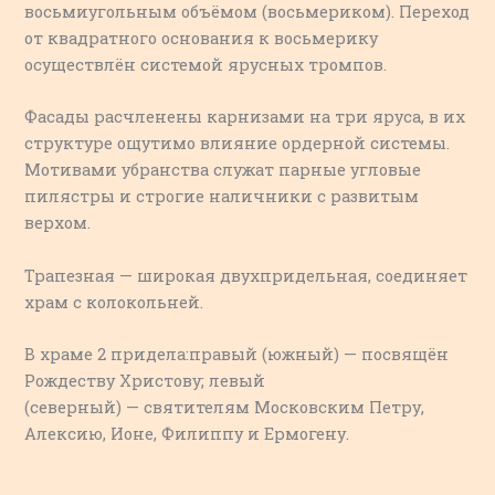
восьмиугольным объёмом (восьмериком). Переход
от квадратного основания к восьмерику
осуществлён системой ярусных тромпов.
Фасады расчленены карнизами на три яруса, в их
структуре ощутимо влияние ордерной системы.
Мотивами убранства служат парные угловые
пилястры и строгие наличники с развитым
верхом.
Трапезная
— широкая двухпридельная, соединяет
храм с колокольней.
В храме 2 придела:правый (южный) — посвящён
Рождеству Христову; левый
(северный) — святителям Московским Петру,
Алексию, Ионе, Филиппу и Ермогену.