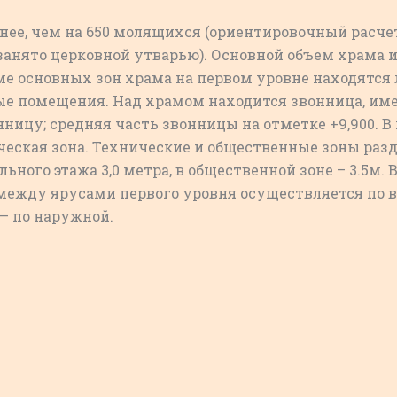
ее, чем на 650 молящихся (ориентировочный расчет –
 занято церковной утварью). Основной объем храма
ме основных зон храма на первом уровне находятся 
ые помещения. Над храмом находится звонница, имею
ницу; средняя часть звонницы на отметке +9,900. 
ическая зона. Технические и общественные зоны ра
ного этажа 3,0 метра, в общественной зоне – 3.5м. 
зь между ярусами первого уровня осуществляется по 
— по наружной.